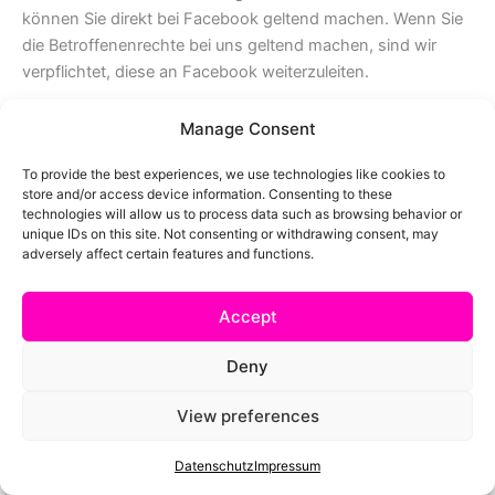
können Sie direkt bei Facebook geltend machen. Wenn Sie
die Betroffenenrechte bei uns geltend machen, sind wir
verpflichtet, diese an Facebook weiterzuleiten.
Die Datenübertragung in die USA wird auf die
Manage Consent
Standardvertragsklauseln der EU-Kommission gestützt.
To provide the best experiences, we use technologies like cookies to
Details finden Sie hier:
store and/or access device information. Consenting to these
https://www.facebook.com/legal/EU_data_transfer_addend
technologies will allow us to process data such as browsing behavior or
um
,
https://privacycenter.instagram.com/policy/
und
unique IDs on this site. Not consenting or withdrawing consent, may
adversely affect certain features and functions.
https://de-de.facebook.com/help/566994660333381
.
Weitere Informationen hierzu finden Sie in der
Accept
Datenschutzerklärung von Instagram:
https://privacycenter.instagram.com/policy/
.
Deny
Das Unternehmen verfügt über eine Zertifizierung nach dem
View preferences
„EU-US Data Privacy Framework“ (DPF). Der DPF ist ein
Übereinkommen zwischen der Europäischen Union und
Datenschutz
Impressum
den USA, der die Einhaltung europäischer