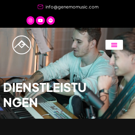
Zum
info@genemomusic.com
Inhalt
springen
DIENSTLEISTU
NGEN